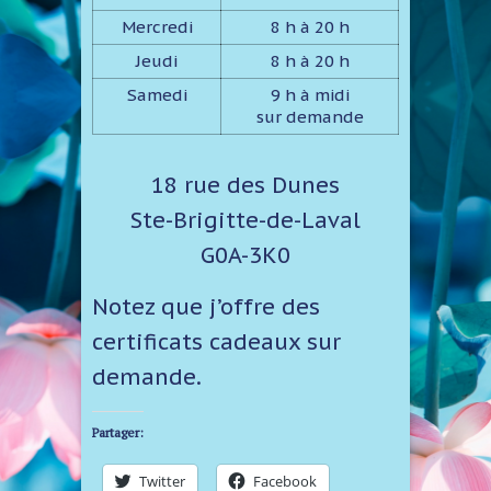
Mercredi
8 h à 20 h
Jeudi
8 h à 20 h
Samedi
9 h à midi
sur demande
18 rue des Dunes
Ste-Brigitte-de-Laval
G0A-3K0
Notez que j’offre des
certificats cadeaux­ sur
demande.
Partager:
Twitter
Facebook